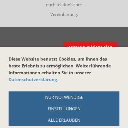
nach telefonischer
Vereinbarung.
Vertrag widerrufen
Diese Website benutzt Cookies, um Ihnen das
KONTAKT
beste Erlebnis zu ermöglichen. Weiterführende
Harmonika-Haus
Informationen erhalten Sie in unserer
Datenschutzerklärung
.
Markus Brand
Reuth bei Kastl 17
NUR NOTWENDIGE
95506 Kastl
Tel.: +49 (0)9642-914184
EINSTELLUNGEN
Email:
info@harmonika-haus.de
ALLE ERLAUBEN
Internet:
www.harmonika-haus.de