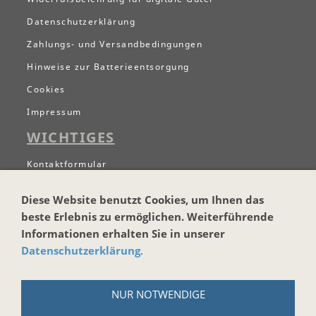
Datenschutzerklärung
Zahlungs- und Versandbedingungen
Hinweise zur Batterieentsorgung
Cookies
Impressum
WICHTIGES
Kontaktformular
Newsletter anmelgen
Diese Website benutzt Cookies, um Ihnen das
Termine
beste Erlebnis zu ermöglichen. Weiterführende
Instrumentenversicherung
Informationen erhalten Sie in unserer
Datenschutzerklärung
.
Anfahrt
FOLGEN SIE
UNS DOCH AUF:
NUR NOTWENDIGE