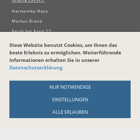
Harmonika-Haus
Markus Brand
Reuth bei Kastl 17
95506 Kastl
Diese Website benutzt Cookies, um Ihnen das
Tel.: +49 (0)9642-914184
beste Erlebnis zu ermöglichen. Weiterführende
Informationen erhalten Sie in unserer
Email:
info@harmonika-haus.de
Datenschutzerklärung
.
Internet:
www.harmonika-haus.de
RECHTLICHES
NUR NOTWENDIGE
AGB
EINSTELLUNGEN
Widerrufsbelehrung
Widerrufsbelehrung für digitale Güter
ALLE ERLAUBEN
Datenschutzerklärung
Zahlungs- und Versandbedingungen