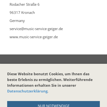
Rodacher Straße 6
96317 Kronach
Germany
service@music-service-geiger.de
www.music-service-geiger.de
Vertrag widerrufen
Diese Website benutzt Cookies, um Ihnen das
beste Erlebnis zu ermöglichen. Weiterführende
KONTAKT
Informationen erhalten Sie in unserer
Datenschutzerklärung
.
Harmonika-Haus
Markus Brand
NUR NOTWENDIGE