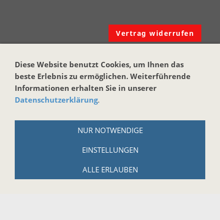
Vertrag widerrufen
KONTAKT
Diese Website benutzt Cookies, um Ihnen das
Harmonika-Haus
beste Erlebnis zu ermöglichen. Weiterführende
Informationen erhalten Sie in unserer
Markus Brand
Datenschutzerklärung
.
Reuth bei Kastl 17
95506 Kastl
NUR NOTWENDIGE
Tel.: +49 (0)9642-914184
EINSTELLUNGEN
Email:
info@harmonika-haus.de
ALLE ERLAUBEN
Internet:
www.harmonika-haus.de
RECHTLICHES
AGB
Widerrufsbelehrung