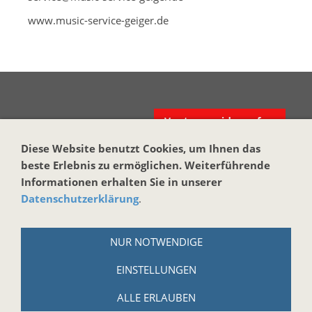
www.music-service-geiger.de
Vertrag widerrufen
Diese Website benutzt Cookies, um Ihnen das
KONTAKT
beste Erlebnis zu ermöglichen. Weiterführende
Harmonika-Haus
Informationen erhalten Sie in unserer
Datenschutzerklärung
.
Markus Brand
Reuth bei Kastl 17
NUR NOTWENDIGE
95506 Kastl
EINSTELLUNGEN
Tel.: +49 (0)9642-914184
Email:
info@harmonika-haus.de
ALLE ERLAUBEN