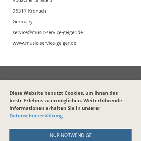
Rodacher Straße 6
96317 Kronach
Germany
service@music-service-geiger.de
www.music-service-geiger.de
Vertrag widerrufen
Diese Website benutzt Cookies, um Ihnen das
beste Erlebnis zu ermöglichen. Weiterführende
KONTAKT
Informationen erhalten Sie in unserer
Datenschutzerklärung
.
Harmonika-Haus
Markus Brand
NUR NOTWENDIGE
Reuth bei Kastl 17