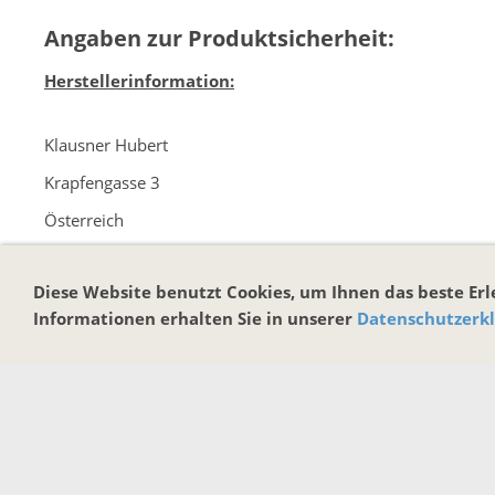
Angaben zur Produktsicherheit:
Herstellerinformation:
Klausner Hubert
Krapfengasse 3
Österreich
Aschau, Zillertal, 6274
Diese Website benutzt Cookies, um Ihnen das beste Er
info@zillertal-noten.at
Informationen erhalten Sie in unserer
Datenschutzerk
www.zilertal-noten.at