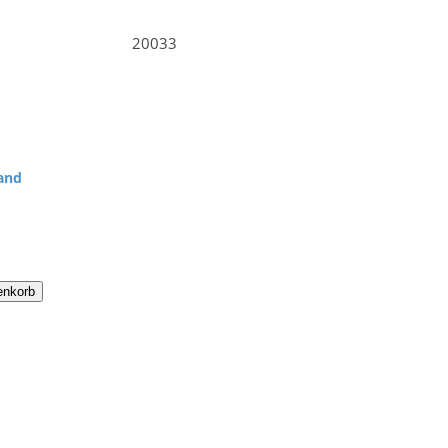
20033
and
enkorb