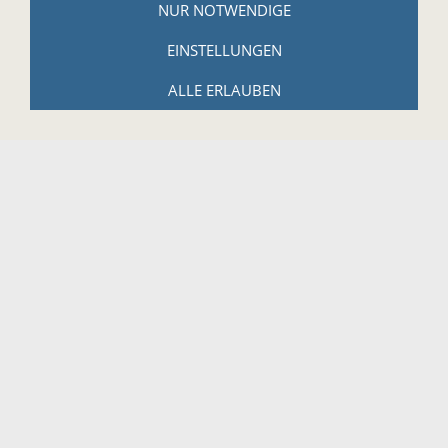
NUR NOTWENDIGE
Reuth bei Kastl 17
EINSTELLUNGEN
95506 Kastl
Tel.: +49 (0)9642-914184
ALLE ERLAUBEN
Email:
info@harmonika-haus.de
Internet:
www.harmonika-haus.de
RECHTLICHES
AGB
Widerrufsbelehrung
Widerrufsbelehrung für digitale Güter
Datenschutzerklärung
Zahlungs- und Versandbedingungen
Hinweise zur Batterieentsorgung
Cookies
Impressum