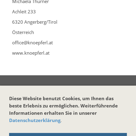
Michaela Thurner
Achleit 233
6320 Angerberg/Tirol
Österreich
office@knoepferl.at
www.knoepferl.at
Vertrag widerrufen
Diese Website benutzt Cookies, um Ihnen das
beste Erlebnis zu ermöglichen. Weiterführende
KONTAKT
Informationen erhalten Sie in unserer
Datenschutzerklärung
.
Harmonika-Haus
Markus Brand