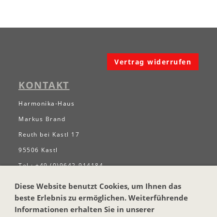
Vertrag widerrufen
KONTAKT
Harmonika-Haus
Markus Brand
Reuth bei Kastl 17
95506 Kastl
Tel.: +49 (0)9642-914184
Email:
info@harmonika-haus.de
Diese Website benutzt Cookies, um Ihnen das
Internet:
www.harmonika-haus.de
beste Erlebnis zu ermöglichen. Weiterführende
Informationen erhalten Sie in unserer
RECHTLICHES