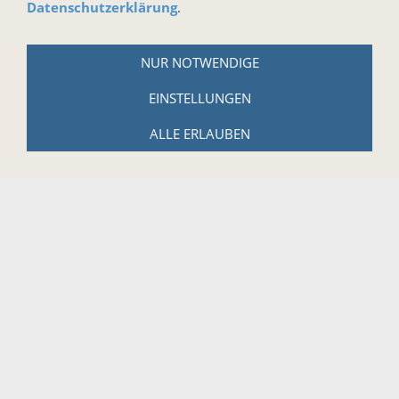
Datenschutzerklärung
.
AGB
Widerrufsbelehrung
NUR NOTWENDIGE
Widerrufsbelehrung für digitale Güter
EINSTELLUNGEN
Datenschutzerklärung
ALLE ERLAUBEN
Zahlungs- und Versandbedingungen
Hinweise zur Batterieentsorgung
Cookies
Impressum
WICHTIGES
Kontaktformular
Newsletter anmelgen
Termine
Instrumentenversicherung
Anfahrt