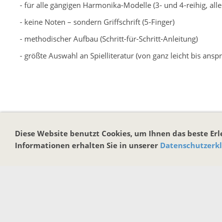
- für alle gängigen Harmonika-Modelle (3- und 4-reihig, a
- keine Noten – sondern Griffschrift (5-Finger)
- methodischer Aufbau (Schritt-für-Schritt-Anleitung)
- größte Auswahl an Spielliteratur (von ganz leicht bis ansp
Herstellerinformationen:
Diese Website benutzt Cookies, um Ihnen das beste Er
MICHLBAUER GmbH
Informationen erhalten Sie in unserer
Datenschutzerk
Lindenstraße 14
Österreich
Reutte, Tirol, 6600
office@michlbauer.com
www.michlbauer.com