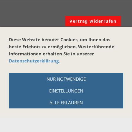
Vertrag widerrufen
KONTAKT
Diese Website benutzt Cookies, um Ihnen das
beste Erlebnis zu ermöglichen. Weiterführende
Harmonika-Haus
Informationen erhalten Sie in unserer
Markus Brand
Datenschutzerklärung
.
Reuth bei Kastl 17
95506 Kastl
NUR NOTWENDIGE
Tel.: +49 (0)9642-914184
EINSTELLUNGEN
Email:
info@harmonika-haus.de
ALLE ERLAUBEN
Internet:
www.harmonika-haus.de
RECHTLICHES
AGB
Widerrufsbelehrung