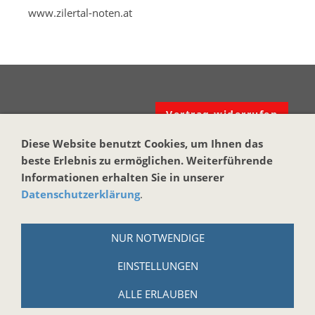
www.zilertal-noten.at
Vertrag widerrufen
Diese Website benutzt Cookies, um Ihnen das
KONTAKT
beste Erlebnis zu ermöglichen. Weiterführende
Harmonika-Haus
Informationen erhalten Sie in unserer
Datenschutzerklärung
.
Markus Brand
Reuth bei Kastl 17
NUR NOTWENDIGE
95506 Kastl
Tel.: +49 (0)9642-914184
EINSTELLUNGEN
Email:
info@harmonika-haus.de
ALLE ERLAUBEN
Internet:
www.harmonika-haus.de