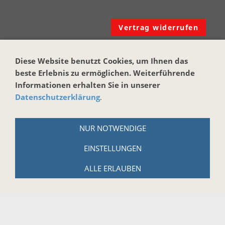
Vertrag widerrufen
KONTAKT
Diese Website benutzt Cookies, um Ihnen das
Harmonika-Haus
beste Erlebnis zu ermöglichen. Weiterführende
Informationen erhalten Sie in unserer
Markus Brand
Datenschutzerklärung
.
Reuth bei Kastl 17
95506 Kastl
NUR NOTWENDIGE
Tel.: +49 (0)9642-914184
EINSTELLUNGEN
Email:
info@harmonika-haus.de
Internet:
www.harmonika-haus.de
ALLE ERLAUBEN
RECHTLICHES
AGB
Widerrufsbelehrung