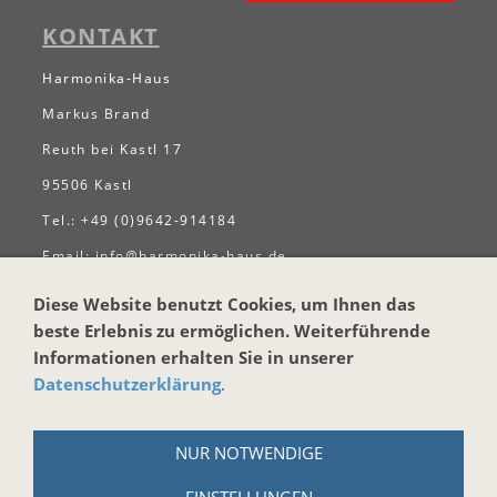
KONTAKT
Harmonika-Haus
Markus Brand
Reuth bei Kastl 17
95506 Kastl
Tel.: +49 (0)9642-914184
Email:
info@harmonika-haus.de
Internet:
www.harmonika-haus.de
Diese Website benutzt Cookies, um Ihnen das
RECHTLICHES
beste Erlebnis zu ermöglichen. Weiterführende
Informationen erhalten Sie in unserer
AGB
Datenschutzerklärung
.
Widerrufsbelehrung
Widerrufsbelehrung für digitale Güter
NUR NOTWENDIGE
Datenschutzerklärung