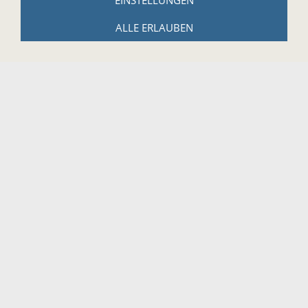
EINSTELLUNGEN
Zahlungs- und Versandbedingungen
ALLE ERLAUBEN
Hinweise zur Batterieentsorgung
Cookies
Impressum
WICHTIGES
Kontaktformular
Newsletter anmelgen
Termine
Instrumentenversicherung
Anfahrt
FOLGEN SIE
UNS DOCH AUF: