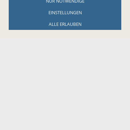
NUR NOTWENDIGE
Reuth bei Kastl 17
EINSTELLUNGEN
95506 Kastl
Tel.: +49 (0)9642-914184
ALLE ERLAUBEN
Email:
info@harmonika-haus.de
Internet:
www.harmonika-haus.de
RECHTLICHES
AGB
Widerrufsbelehrung
Widerrufsbelehrung für digitale Güter
Datenschutzerklärung
Zahlungs- und Versandbedingungen
Hinweise zur Batterieentsorgung
Cookies
Impressum