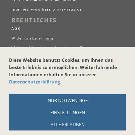
Internet:
www.harmonika-haus.de
RECHTLICHES
AGB
Widerrufsbelehrung
Widerrufsbelehrung für digitale Güter
Datenschutzerklärung
Diese Website benutzt Cookies, um Ihnen das
beste Erlebnis zu ermöglichen. Weiterführende
Zahlungs- und Versandbedingungen
Informationen erhalten Sie in unserer
Hinweise zur Batterieentsorgung
Datenschutzerklärung
.
Cookies
Impressum
NUR NOTWENDIGE
WICHTIGES
EINSTELLUNGEN
Kontaktformular
ALLE ERLAUBEN
Newsletter anmelgen