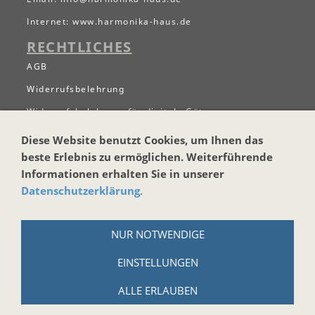
Internet:
www.harmonika-haus.de
RECHTLICHES
AGB
Widerrufsbelehrung
Widerrufsbelehrung für digitale Güter
Datenschutzerklärung
Diese Website benutzt Cookies, um Ihnen das
beste Erlebnis zu ermöglichen. Weiterführende
Zahlungs- und Versandbedingungen
Informationen erhalten Sie in unserer
Hinweise zur Batterieentsorgung
Datenschutzerklärung
.
Cookies
Impressum
NUR NOTWENDIGE
WICHTIGES
EINSTELLUNGEN
Kontaktformular
ALLE ERLAUBEN
Newsletter anmelgen