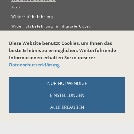
AGB
Widerrufsbelehrung
Widerrufsbelehrung für digitale Güter
Datenschutzerklärung
Diese Website benutzt Cookies, um Ihnen das
Zahlungs- und Versandbedingungen
beste Erlebnis zu ermöglichen. Weiterführende
Hinweise zur Batterieentsorgung
Informationen erhalten Sie in unserer
Datenschutzerklärung
.
Cookies
Impressum
NUR NOTWENDIGE
WICHTIGES
EINSTELLUNGEN
Kontaktformular
Newsletter anmelgen
ALLE ERLAUBEN
Termine
Instrumentenversicherung