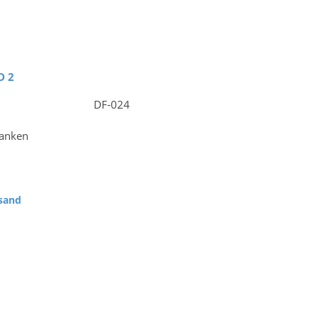
D 2
DF-024
ranken
sand