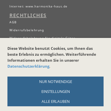
Internet:
www.harmonika-haus.de
RECHTLICHES
AGB
Widerrufsbelehrung
Widerrufsbelehrung für digitale Güter
Datenschutzerklärung
Diese Website benutzt Cookies, um Ihnen das
Zahlungs- und Versandbedingungen
beste Erlebnis zu ermöglichen. Weiterführende
Informationen erhalten Sie in unserer
Hinweise zur Batterieentsorgung
Datenschutzerklärung
.
Cookies
Impressum
NUR NOTWENDIGE
WICHTIGES
EINSTELLUNGEN
Kontaktformular
ALLE ERLAUBEN
Newsletter anmelgen